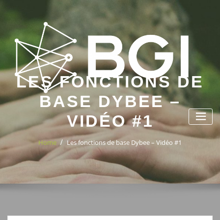
Skip
to
content
LES FONCTIONS DE
BASE DYBEE –
VIDÉO #1
Home
Les fonctions de base Dybee – Vidéo #1